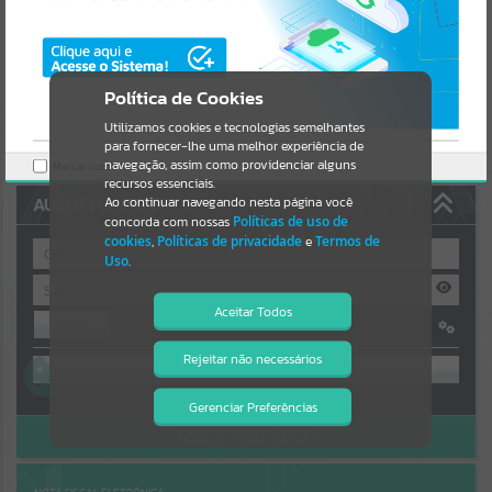
Uncaught SyntaxError: Unexpected token '('
Resultados para
""
https://seberi.atende.net/cidadao/pagina/static/bundle/wpo_index_
2_base_l2_portal_editores_sync_b34fa4ba01727f3ba6f5d2f6438c5ef
3.js?v=c5de545e:47
Portais
Verificar Mais Detalhes
Política de Cookies
Por favor, aguarde...
OK
Utilizamos cookies e tecnologias semelhantes
para fornecer-lhe uma melhor experiência de
NOTÍCIAS
navegação, assim como providenciar alguns
Marcar como lido.
recursos essenciais.
AUTOATENDIMENTO
Ao continuar navegando nesta página você
Por favor, aguarde...
concorda com nossas
Políticas de uso de
cookies
,
Políticas de privacidade
e
Termos de
Uso
.
SUBPORTAIS
Aceitar Todos
Entrar
Por favor, aguarde...
OU
Rejeitar não necessários
Isto significa que diversos recursos
providenciados poderão não estar
SERVIÇOS
Cadastre-se
|
Recuperar Senha
disponíveis.
Gerenciar Preferências
ACESSAR SEM LOGIN
Por favor, aguarde...