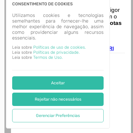
Nota Nacional
CONSENTIMENTO DE COOKIES
I
niciando em
01/01/2026
entra em vigor
Utilizamos cookies e tecnologias
a obrigatoriedade de integração com o
semelhantes para fornecer-lhe uma
Ambiente de Dados Nacional das
Notas
melhor experiência de navegação, assim
de Serviço Eletrônicas
com isso
como providenciar alguns recursos
entraram em vigor
novas regras,
essenciais.
acesse o link abaixo e saiba mais.
Leia sobre
Políticas de uso de cookies.
Autoatendimento - MUNICÍPIO DE SEBERI
Leia sobre
Políticas de privacidade.
Leia sobre
Termos de Uso.
Aceitar
Rejeitar não necessários
Gerenciar Preferências