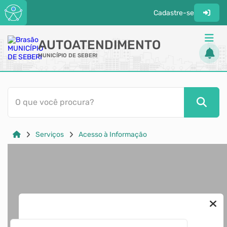
Cadastre-se
AUTOATENDIMENTO
MUNICÍPIO DE SEBERI
ACESSO RÁPIDO
O que você procura?
Acessibilidade
Cidadão
Serviços
Acesso à Informação
Transparência